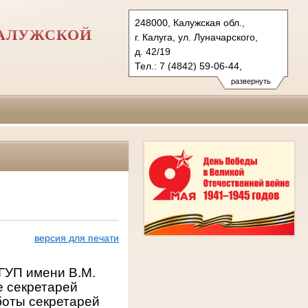
248000, Калужская обл.,
КАЛУЖСКОЙ
г. Калуга, ул. Луначарского,
д. 42/19
Тел.: 7 (4842) 59-06-44,
7 (4842) 56-49-95
развернуть
usd.klg@sudrf.ru
usd@suddep.kaluga.ru
usd.klg@yandex.ru
версия для печати
РГУП имени В.М.
е секретарей
боты секретарей