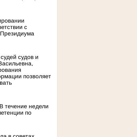
ировании
ветствии с
 Президиума
 судей судов и
Васильевна,
рования
ормации позволяет
вать
В течение недели
петенции по
ла в советах