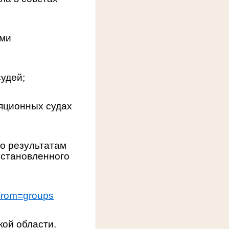
ами
судей;
ляционных судах
по результатам
установленного
?from=groups
кой области
.