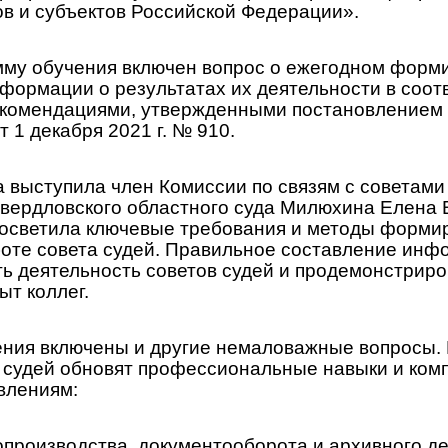
ов и субъектов Российской Федерации».
мму обучения включен вопрос о ежегодном форм
формации о результатах их деятельности в соот
комендациями, утвержденными постановлением
т 1 декабря 2021 г. № 910.
а выступила член Комиссии по связям с советами
Свердловского областного суда Милюхина Елена 
 осветила ключевые требования и методы форми
оте совета судей. Правильное составление инф
ь деятельность советов судей и продемонстриро
т коллег.
ения включены и другие немаловажные вопросы. 
в судей обновят профессиональные навыки и ком
влениям:
опроизводства, документооборота и архивного де