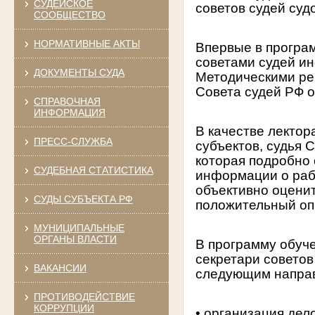
СУДЕЙСКОЕ
советов судей суд
СООБЩЕСТВО
НОРМАТИВНЫЕ АКТЫ
Впервые в програ
советами судей ин
ДОКУМЕНТЫ СУДА
Методическими ре
Совета судей РФ о
СПРАВОЧНАЯ
ИНФОРМАЦИЯ
В качестве лектор
ПРЕСС-СЛУЖБА
субъектов, судья 
которая подробно
СУДЕБНАЯ СТАТИСТИКА
информации о раб
объективно оценит
СУДЫ СУБЪЕКТА РФ
положительный опы
МУНИЦИПАЛЬНЫЕ
ОРГАНЫ ВЛАСТИ
В программу обуч
секретари совето
ВАКАНСИИ
следующим напра
ПРОТИВОДЕЙСТВИЕ
КОРРУПЦИИ
• организация дел